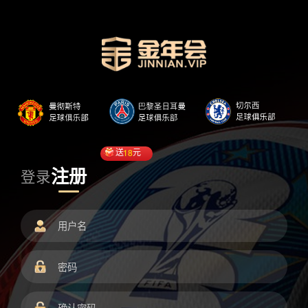
送
18
元
注册
登录