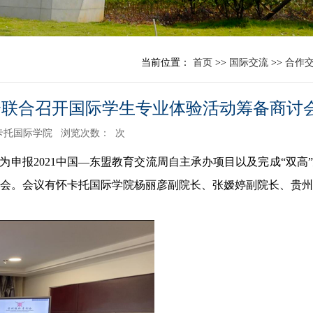
当前位置：
首页
>>
国际交流
>>
合作
创会联合召开国际学生专业体验活动筹备商讨
卡托国际学院
浏览次数：
次
创会为申报2021中国—东盟教育交流周自主承办项目以及完成“双高
会。会议有怀卡托国际学院杨丽彦副院长、张嫒婷副院长、贵州