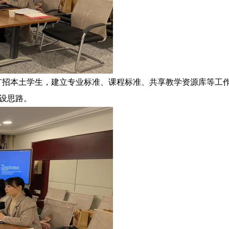
扩招本土学生，建立专业标准、课程标准、共享教学资源库等工
建设思路。