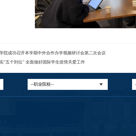
学院成功召开本学期中外合作办学视频研讨会第二次会议
实“五个到位” 全面做好国际学生疫情关爱工作
--职业院校--