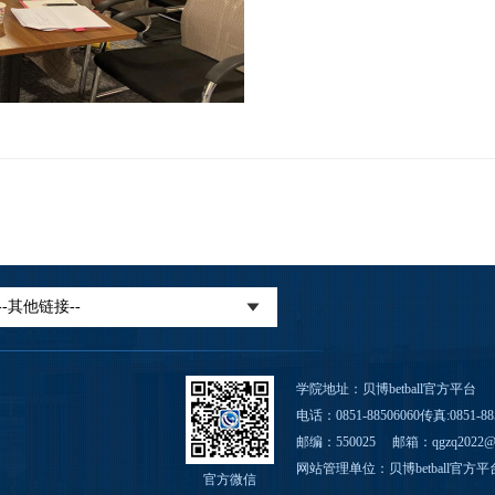
--其他链接--
学院地址：贝博betball官方平台
电话：0851-88506060传真:0851-88
邮编：550025 邮箱：qgzq2022@12
网站管理单位：贝博betball官方平
官方微信