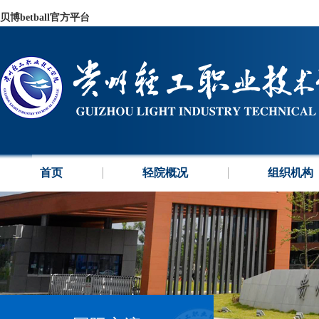
贝博betball官方平台
首页
轻院概况
组织机构