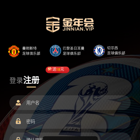
送
18
元
注册
登录