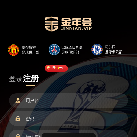
送
18
元
注册
登录