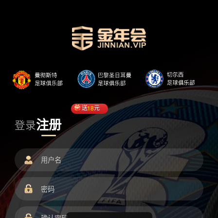
送
18
元
注册
登录