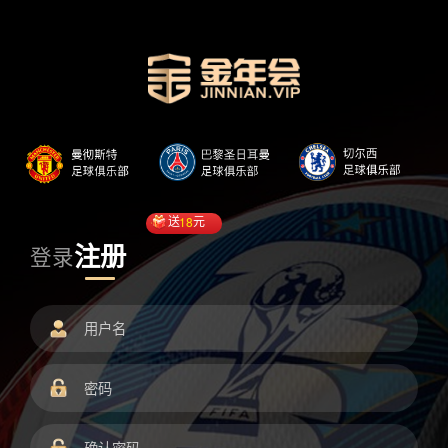
送
18
元
注册
登录