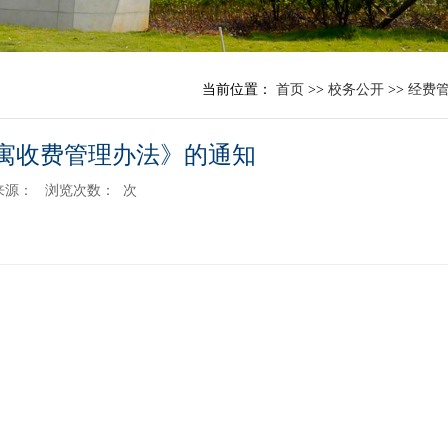
当前位置：
首页
>>
校务公开
>>
经费
寓收费管理办法》的通知
来源：
浏览次数：
次