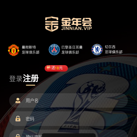
送
18
元
注册
登录