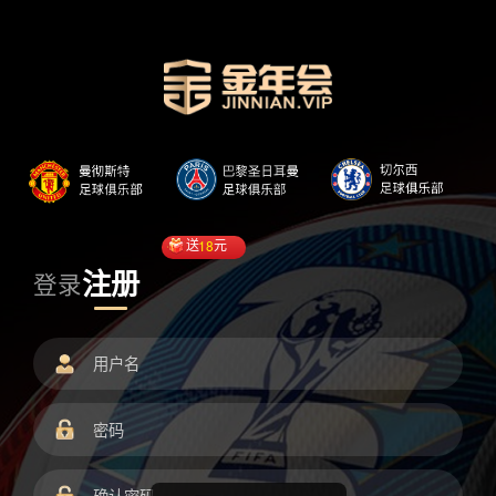
送
18
元
注册
登录