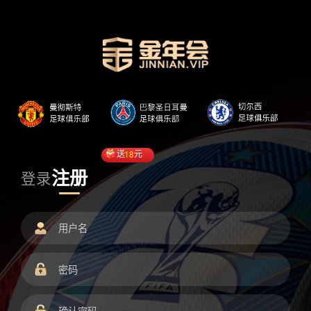
送
18
元
注册
登录