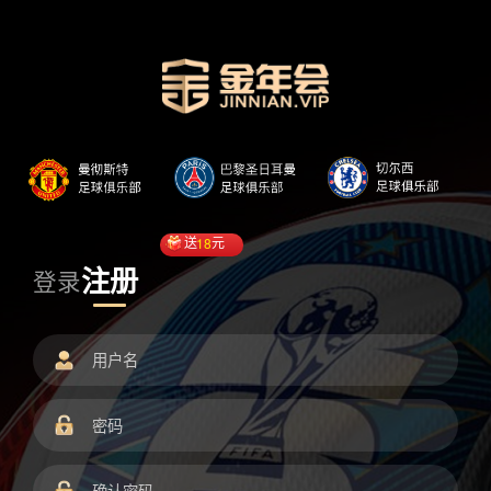
送
18
元
注册
登录