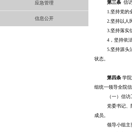
第三条
信
应急管理
1.
坚持党的
信息公开
2.
坚持以人
3.
坚持落实
4，
坚持依
5.
坚持源头
状态。
第四条
学院
组统一领导全院信
（一）
信访
党委书记、
成员。
领导小组
主