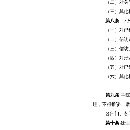
（二）对关
（三）其他
第
八
条
下
（一）对已
（二）信访
（三）信访
（四）对涉
（五）对已
（六）其他
第
九
条
学
理，不得推诿、敷
各部门、各
第十条
处理