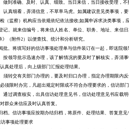
。做到准确、及时、认真、细致。当日来信，当日接收受理，不
。认真细看，弄清信意，不草率马虎。如属建议意见类事项，要
检（监察）机构应当依规依纪依法接收
;
如属申诉求决类事项，
登记。就来信编号，将来信人姓名、单位、职务、地址、来信日
单》（附件2）以便查找、统计和分析研究。
阅批。将填写好的信访事项处理单与信件装订在一起，即送院领
。按领导批示迅速办理，该了解情况的要及时了解核实，弄清事
认真处理后，向上级部门汇报处理结果。
。
须转交有关部门办理的，要及时归口办理，指定办理期限内反
必须限时办完，凡超出规定时限或不符合办理要求的，信访部门
。通过调查核实，出具信访处理意见书，信访处理意见书应载明
对群众来信应及时认真答复。
归档。信访事项应按期办结归档，将原件、处理结果、答复意见
信访事项处理要求