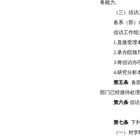
务能力。
（三）信访
各系（部）
信访工作组
1
.
直接受理
2
.
承办院领
3
.
将信访办
4
.
研究分析
第五条
各
部门已经接待处理
第六条
信访
第
七
条
下
（一）对
学