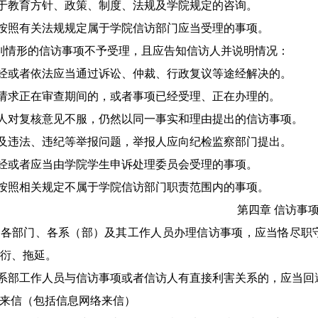
于教育方针、政策、制度、法规及
学院
规定的咨询。
按照有关法规规定属于
学院
信访部门应当受理的事项。
列
情形
的信访事项不予受理，且应告知信访人并说明情况：
经或者依法应当通过诉讼、仲裁、行政复议等途经解决的。
请求正在审查期间的，或者事项已经受理、正在办理的。
人对复核意见不服，仍然以同一事实和理由提出的信访事项。
及违法、违纪等举报问题，举报人应向纪检监察部门提出。
经或者应当由
学院
学生申诉处理委员会受理的事项。
按照相关规定不属于
学院
信访部门职责范围内的事项。
第四章
信访事
院各部门、各系
（
部
）
及其工作人员办理信访事项，应当恪尽职
衍、拖延。
系部工作人员与信访事项或者信访人有直接利害关系的，应当回
来信（包括信息网络来信）