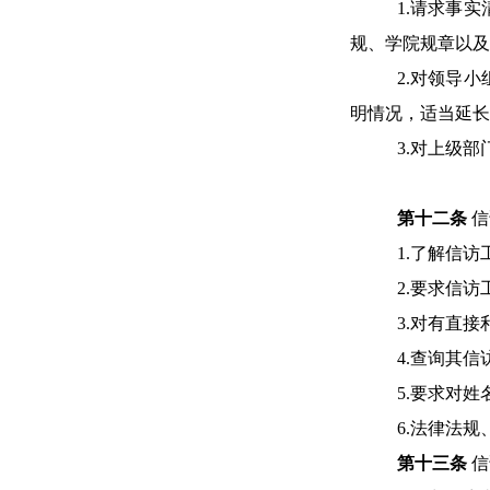
1
.
请求事实
规、学院规章以及
2.对领导
明情况，适当延长
3.对上级
第十
二
条
信
1
.
了解信访
2
.
要求信访
3
.
对有直接
4
.
查询其信
5
.
要求对姓
6
.
法律法规
第十
三
条
信