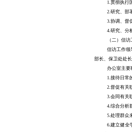
1
.
贯彻执行
2
.
研究、部
3
.
协调、督
4
.
研究、分
（二）信访
信访工作领
部长、
保卫处处长
办公室
主要
1
.
接待日常
2
.
督促有关
3
.
会同有关
4
.
综合分析
5
.
处理群众
6
.
建立健全