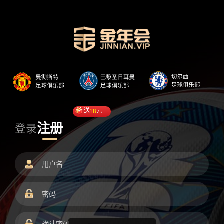
送
18
元
注册
登录