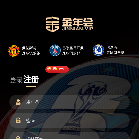
送
18
元
注册
登录