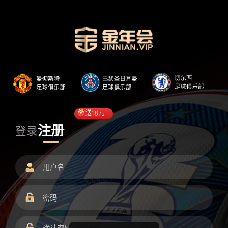
送
18
元
注册
登录