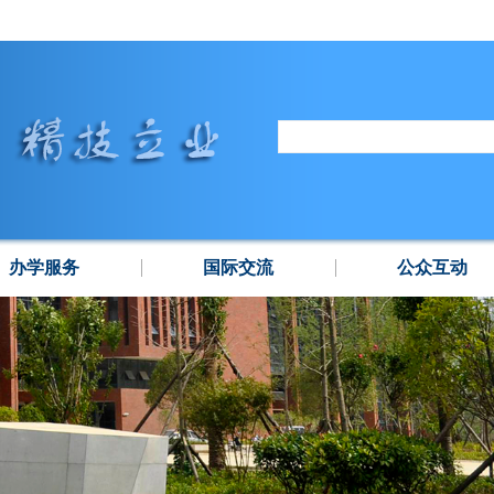
办学服务
国际交流
公众互动