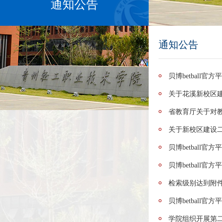
通知公告
通知公告
贝博betball官
关于花溪新校区
省教育厅关于对
关于新校区建设
贝博betball官
贝博betball
检索级别达到附
贝博betball
学院组织开展第