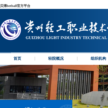
贝博betball官方平台
首页
轻院概况
组织机构