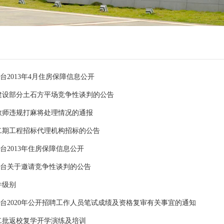
方平台2013年4月住房保障信息公开
建设部分土石方平场竞争性谈判的公告
教师违规打麻将处理情况的通报
二期工程招标代理机构招标的公告
方平台2013年住房保障信息公开
官方平台关于邀请竞争性谈判的公告
件级别
官方平台2020年公开招聘工作人员笔试成绩及资格复审有关事宜的通知
二批返校复学开学演练及培训