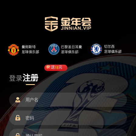
送
18
元
注册
登录