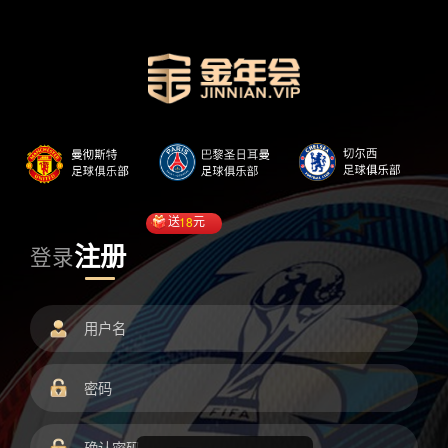
送
18
元
注册
登录