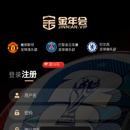
送
18
元
注册
登录