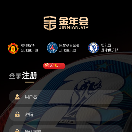
送
18
元
注册
登录