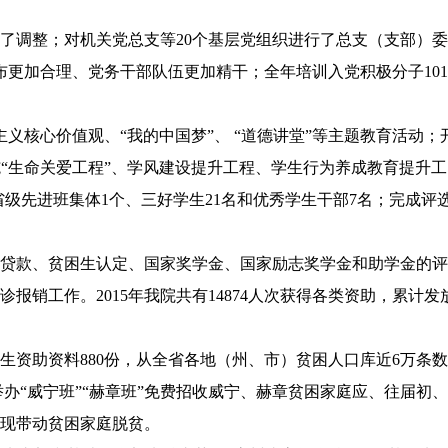
调整；对机关党总支等20个基层党组织进行了总支（支部）委
更加合理、党务干部队伍更加精干；全年培训入党积极分子101
核心价值观、“我的中国梦”、 “道德讲堂”等主题教育活动；
施“生命关爱工程”、学风建设提升工程、学生行为养成教育提升工
学年省级先进班集体1个、三好学生21名和优秀学生干部7名；完成评
贷款、贫困生认定、国家奖学金、国家励志奖学金和助学金的评
诊报销工作。2015年我院共有14874人次获得各类资助，累计发
资助资料880份，从全省各地（州、市）贫困人口库近6万条
，举办“威宁班”“赫章班”免费招收威宁、赫章贫困家庭应、往届初
现带动贫困家庭脱贫。