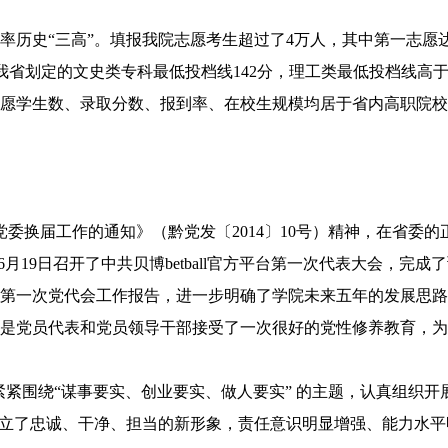
率历史“三高”。填报我院志愿考生超过了4万人，其中第一志愿
线高于我省划定的文史类专科最低投档线142分，理工类最低投档线高
报志愿学生数、录取分数、报到率、在校生规模均居于省内高职院
换届工作的通知》（黔党发〔2014〕10号）精神，在省委的
月19日召开了中共贝博betball官方平台第一次代表大会，完成
第一次党代会工作报告，进一步明确了学院未来五年的发展思路
是党员代表和党员领导干部接受了一次很好的党性修养教育，为
紧围绕“谋事要实、创业要实、做人要实” 的主题，认真组织开
树立了忠诚、干净、担当的新形象，责任意识明显增强、能力水平