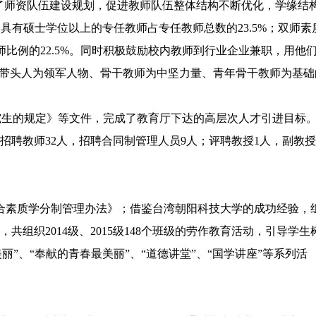
了师资队伍建设规划，促进教师队伍整体结构不断优化，学缘结
%；具有硕士学位以上的专任教师占专任教师总数的23.5%；双师素
师比例的22.5%。同时积极鼓励校内教师到行业企业兼职，用他
业带头人为领军人物、骨干教师为中坚力量、青年骨干教师为基础
研究生的规定》等文件，完成了教育厅下达的高层次人才引进目标
招聘教师32人，招聘合同制管理人员9人；评聘教授1人，副教授
素质学分制管理办法》；借鉴台湾朝阳科技大学的成功经验，
织2014级、2015级148个班级的劳作教育活动，引导学生
丽”、“奉献的青春最美丽”、“道德讲堂”、“国学讲座”等系列活