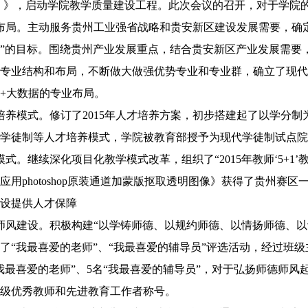
017年）》，启动学院教学质量建设工程。此次会议的召开，对于学
局。主动服务贵州工业强省战略和贵安新区建设发展需要，确定
”的目标。围绕贵州产业发展重点，结合贵安新区产业发展需要
专业结构和布局，不断做大做强优势专业和专业群，确立了现代
+大数据的专业布局。
模式。修订了2015年人才培养方案，初步搭建起了以学分制
学徒制等人才培养模式，学院被教育部授予为现代学徒制试点院
。继续深化项目化教学模式改革，组织了“2015年教师‘5+1’
应用photoshop原装通道加蒙版抠取透明图像》获得了贵州赛区
设提供人才保障
风建设。积极构建“以学铸师德、以规约师德、以情扬师德、以
了“我最喜爱的老师”、“我最喜爱的辅导员”评选活动，经过班
“我最喜爱的老师”、5名“我最喜爱的辅导员”，对于弘扬师德师
院级优秀教师和先进教育工作者称号。