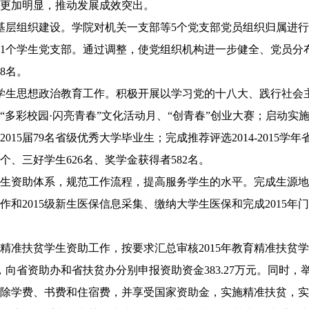
更加明显，推动发展成效突出。
组织建设。学院对机关一支部等5个党支部党员组织归属进行了
1个学生党支部。通过调整，使党组织机构进一步健全、党员分布
8名。
思想政治教育工作。积极开展以学习党的十八大、践行社会主义
“多彩校园·闪亮青春”文化活动月、“创青春”创业大赛；启动实
015届79名省级优秀大学毕业生；完成推荐评选2014-2015
个、三好学生626名、奖学金获得者582名。
资助体系，规范工作流程，提高服务学生的水平。完成生源地
和2015级新生医保信息采集、缴纳大学生医保和完成2015年门
扶贫学生资助工作，按要求汇总审核2015年教育精准扶贫学生
人，向省资助办和省扶贫办分别申报资助资金383.27万元。同时
除学费、书费和住宿费，并享受国家资助金，实施精准扶贫，实