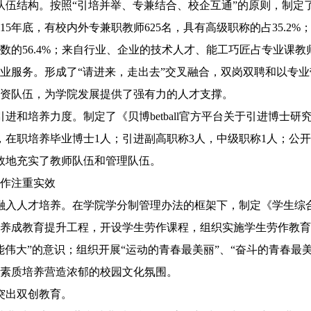
伍结构。按照“引培并举、专兼结合、校企互通”的原则，制定
15年底，有校内外专兼职教师625名，具有高级职称的占35.2
数的56.4%；来自行业、企业的技术人才、能工巧匠占专业课教
业服务。形成了“请进来，走出去”交叉融合，双岗双聘和以专
资队伍，为学院发展提供了强有力的人才支撑。
和培养力度。制定了《贝博betball官方平台关于引进博士
，在职培养毕业博士1人；引进副高职称3人，中级职称1人；公开
效地充实了教师队伍和管理队伍。
作注重实效
入人才培养。在学院学分制管理办法的框架下，制定《学生综合
养成教育提升工程，开设学生劳作课程，组织实施学生劳作教育，共组
能伟大”的意识；组织开展“运动的青春最美丽”、“奋斗的青春最美
素质培养营造浓郁的校园文化氛围。
出双创教育。