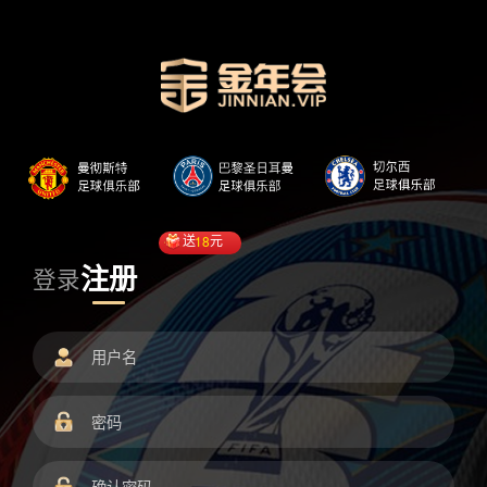
送
18
元
注册
登录