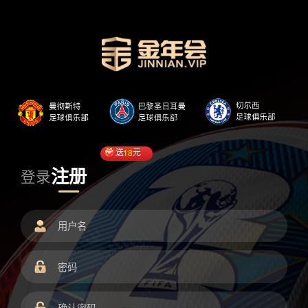
送
18
元
注册
登录