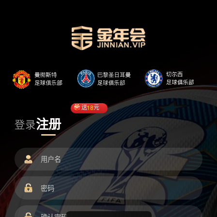
送
18
元
注册
登录