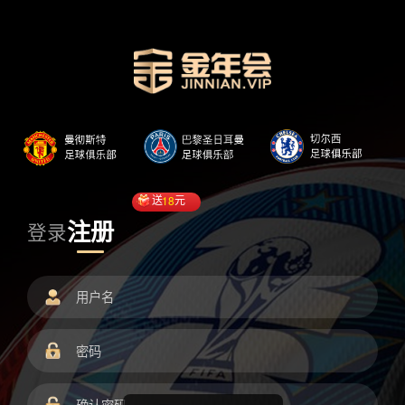
送
18
元
注册
登录