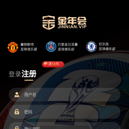
送
18
元
注册
登录