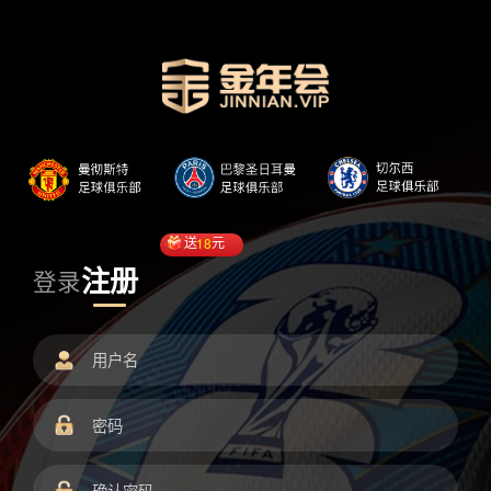
送
18
元
注册
登录