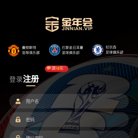
送
18
元
注册
登录