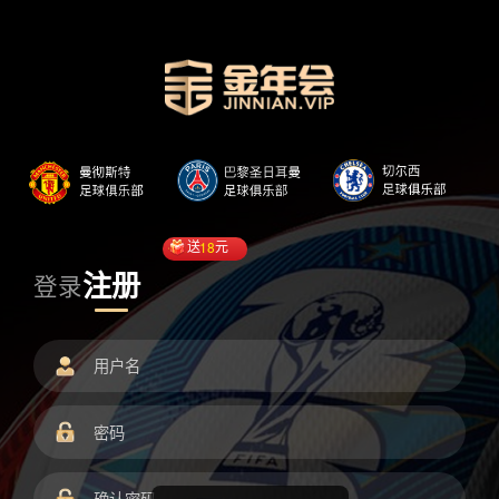
送
18
元
注册
登录