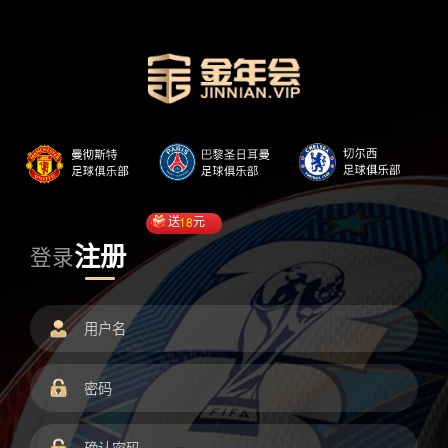
送
18
元
注册
登录