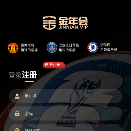
送
18
元
注册
登录