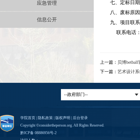
七、定标日期：
应急管理
八、废标原因
信息公开
九、项目联系
联系电话：085
2
上一篇：
贝博betb
下一篇：
艺术设计系
--政府部门--
学院首页
|
隐私政策
|
版权声明
|
后台登录
Copyright ©considertheperson.org. All Rights Reserved.
黔ICP备 08886956号-2