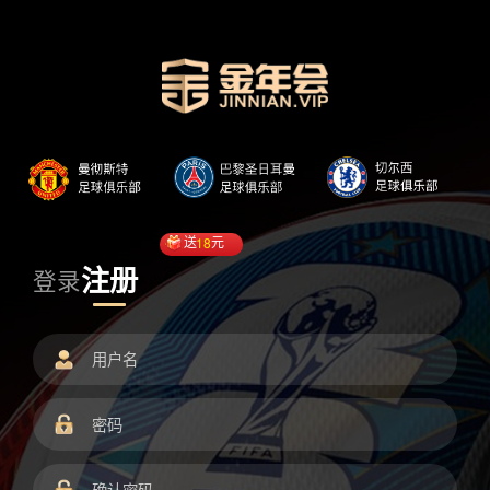
送
18
元
注册
登录