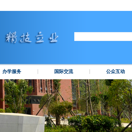
办学服务
国际交流
公众互动