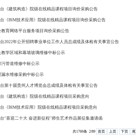
l官方平台《建筑构造》院级在线精品课程项目询价采购公告
官方平台《BIM技术应用》院级在线精品课程项目询价采购公告
安全教育网络平台服务项目询价采购公告
官方平台2022年公开招聘事业单位工作人员总成绩及体检有关事宜公告
寓及教学区域和幕墙玻璃维修中标公示
及排污管道维修中标公示
房屋漏水维修采购中标公示
l官方平台第十届贵州人才博览会总成绩及体检有关事宜公告
l官方平台《建筑构造》院级在线精品课程项目采购意向
官方平台《BIM技术应用》院级在线精品课程项目采购意向
官方平台“喜迎二十大 奋进新征程”师生艺术作品展征集邀请函
共1769条 2/89
首页
上页
下页
尾