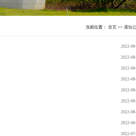
当前位置：
首页
>>
通知
2022-08
2022-08
2022-08
2022-08
2022-08
2022-08
2022-08
2022-08
2022-07