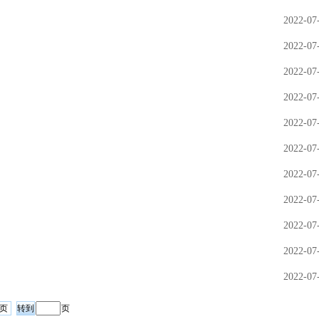
2022-07
2022-07
2022-07
2022-07
2022-07
2022-07
2022-07
2022-07
2022-07
2022-07
2022-07
页
页