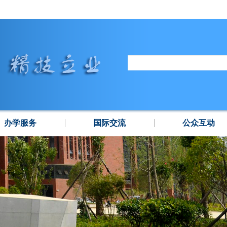
办学服务
国际交流
公众互动