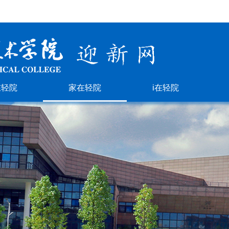
在轻院
家在轻院
i在轻院