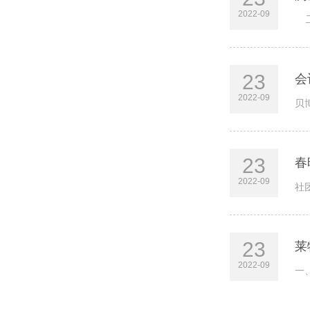
2022-09
工
23
会
2022-09
贝
23
春
2022-09
社
23
莱
2022-09
一