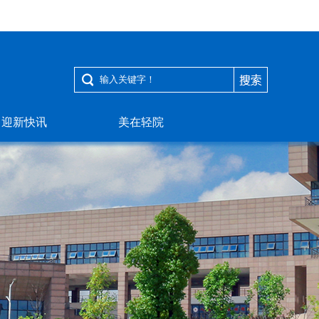
迎新快讯
美在轻院