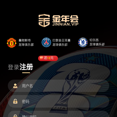
送
18
元
注册
登录