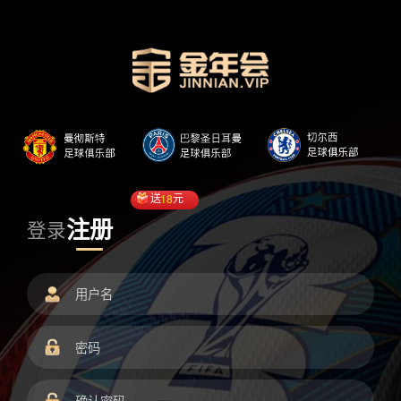
送
18
元
注册
登录