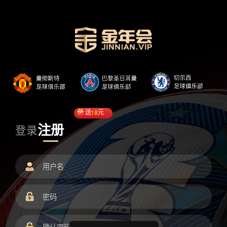
送
18
元
注册
登录