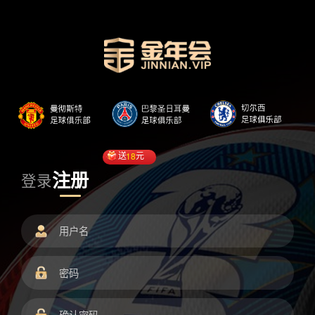
送
18
元
注册
登录