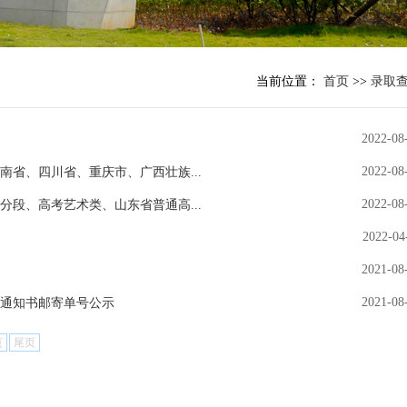
当前位置：
首页
>>
录取
2022-08
2022-08
云南省、四川省、重庆市、广西壮族...
2022-08
三分段、高考艺术类、山东省普通高...
2022-04
2021-08
2021-08
录取通知书邮寄单号公示
页
尾页