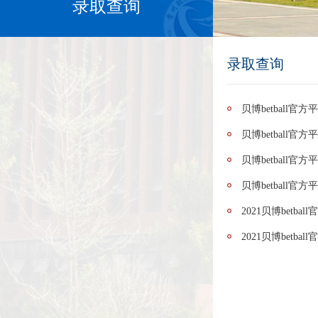
录取查询
录取查询
贝博betball
贝博betbal
贝博betbal
贝博betball
2021贝博bet
2021贝博be