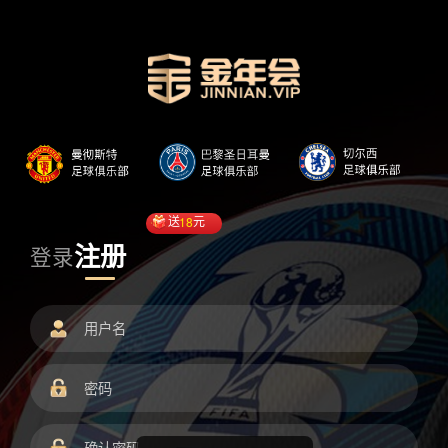
送
18
元
注册
登录