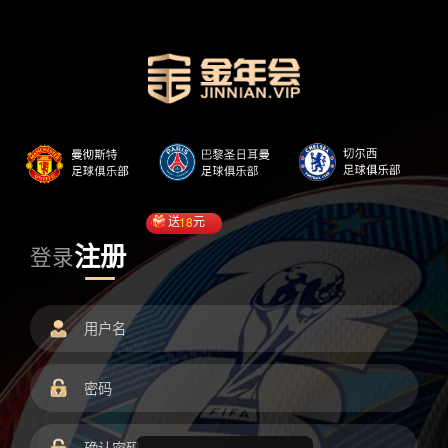
送
18
元
注册
登录