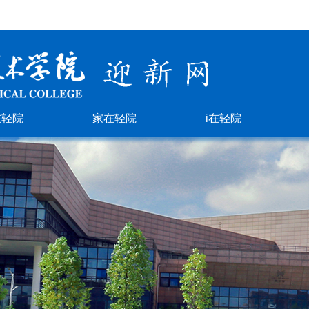
在轻院
家在轻院
i在轻院