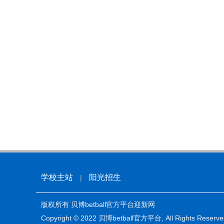
学校主站
阳光招生
|
版权所有 贝博betball官方平台迎新网
Copyright © 2022 贝博betball官方平台, All Rights Reserve