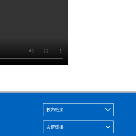
校内链接
友情链接