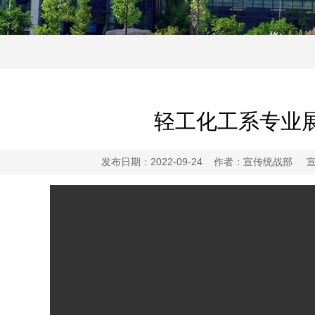
轻工化工系专业
发布日期：2022-09-24 作者：宣传统战部