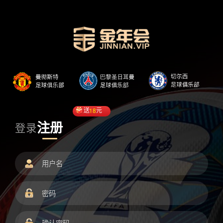
送
18
元
注册
登录