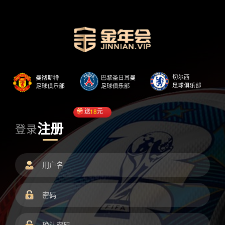
送
18
元
注册
登录